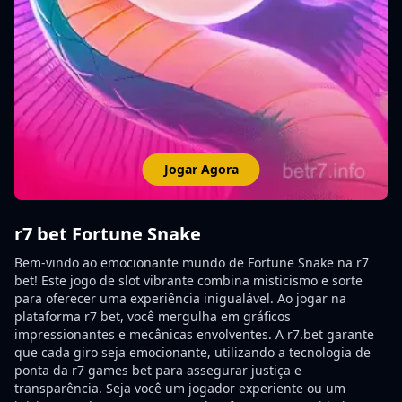
Jogar Agora
r7 bet Fortune Snake
Bem-vindo ao emocionante mundo de Fortune Snake na r7
bet! Este jogo de slot vibrante combina misticismo e sorte
para oferecer uma experiência inigualável. Ao jogar na
plataforma r7 bet, você mergulha em gráficos
impressionantes e mecânicas envolventes. A r7.bet garante
que cada giro seja emocionante, utilizando a tecnologia de
ponta da r7 games bet para assegurar justiça e
transparência. Seja você um jogador experiente ou um