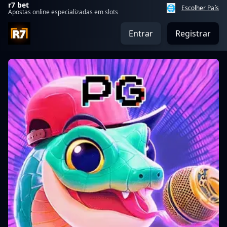
r7 bet
🌐
Escolher País
Apostas online especializadas em slots
Entrar
Registrar