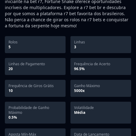
iniciante na bet r7, Fortune Snake oferece oportunidades
incríveis de multiplicadores. Explore a r7 bet br e descubra
por que somos a plataforma r7 bet favorita dos brasileiros.
Não perca a chance de girar os rolos na r7 bets e conquistar
a fortuna da serpente hoje mesmo!
Rolos
Linhas
5
3
Linhas de Pagamento
Frequência de Acerto
20
96.5%
Frequência de Giros Grátis
Ganho Máximo
10
5000x
Probabilidade de Ganho
Volatilidade
Máximo
Média
0.5%
Aposta Mín-Máx
Data de Lançamento