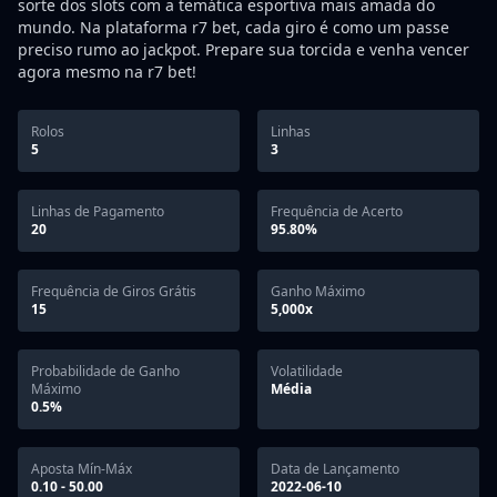
sorte dos slots com a temática esportiva mais amada do
mundo. Na plataforma r7 bet, cada giro é como um passe
preciso rumo ao jackpot. Prepare sua torcida e venha vencer
agora mesmo na r7 bet!
Rolos
Linhas
5
3
Linhas de Pagamento
Frequência de Acerto
20
95.80%
Frequência de Giros Grátis
Ganho Máximo
15
5,000x
Probabilidade de Ganho
Volatilidade
Máximo
Média
0.5%
Aposta Mín-Máx
Data de Lançamento
0.10 - 50.00
2022-06-10