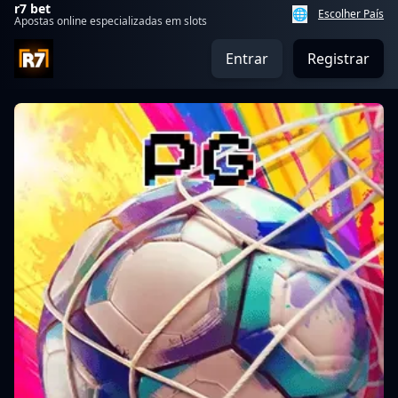
r7 bet
🌐
Escolher País
Apostas online especializadas em slots
Entrar
Registrar