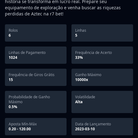
história se transforma em lucro real. Prepare seu
equipamento de exploração e venha buscar as riquezas
perdidas de Aztec na r7 bet!
Rolos
Linhas
6
5
Linhas de Pagamento
Frequência de Acerto
1024
33%
Frequência de Giros Grátis
Ganho Máximo
15
10000x
Probabilidade de Ganho
Volatilidade
Máximo
Alta
0.5%
Aposta Mín-Máx
Data de Lançamento
0.20 - 120.00
2023-03-10